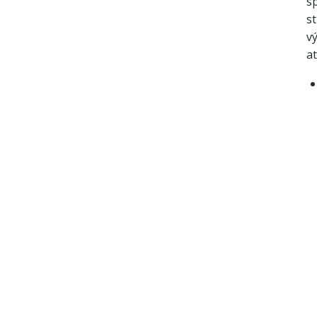
s
st
v
at